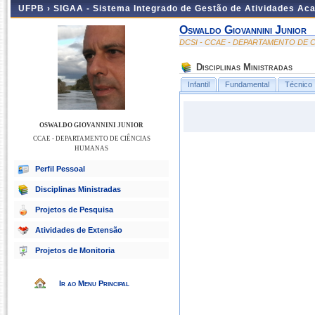
UFPB ›
SIGAA - Sistema Integrado de Gestão de Atividades Ac
Oswaldo Giovannini Junior
DCSI - CCAE - DEPARTAMENTO DE 
Disciplinas Ministradas
Infantil
Fundamental
Técnico
OSWALDO GIOVANNINI JUNIOR
CCAE - DEPARTAMENTO DE CIÊNCIAS
HUMANAS
Perfil Pessoal
Disciplinas Ministradas
Projetos de Pesquisa
Atividades de Extensão
Projetos de Monitoria
Ir ao Menu Principal