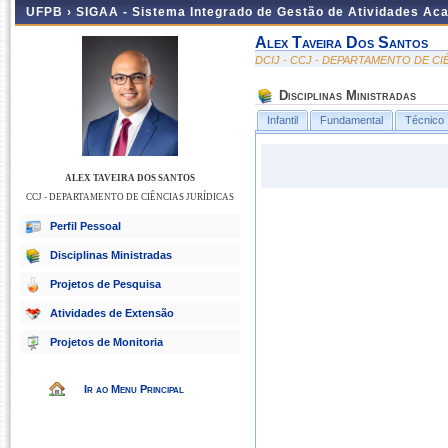
UFPB ›
SIGAA - Sistema Integrado de Gestão de Atividades Ac
Alex Taveira Dos Santos
DCIJ - CCJ - DEPARTAMENTO DE CI
Disciplinas Ministradas
Infantil
Fundamental
Técnico
ALEX TAVEIRA DOS SANTOS
CCJ - DEPARTAMENTO DE CIÊNCIAS JURÍDICAS
Perfil Pessoal
Disciplinas Ministradas
Projetos de Pesquisa
Atividades de Extensão
Projetos de Monitoria
Ir ao Menu Principal