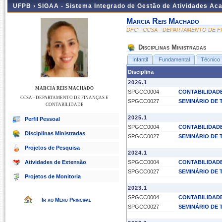
UFPB ›
SIGAA - Sistema Integrado de Gestão de Atividades Ac
Marcia Reis Machado
DFC - CCSA - DEPARTAMENTO DE F
Disciplinas Ministradas
Infantil
Fundamental
Técnico
Disciplina
2026.1
MARCIA REIS MACHADO
SPGCC0004
CONTABILIDADE
CCSA - DEPARTAMENTO DE FINANÇAS E
SPGCC0027
SEMINÁRIO DE T
CONTABILIDADE
2025.1
Perfil Pessoal
SPGCC0004
CONTABILIDADE
Disciplinas Ministradas
SPGCC0027
SEMINÁRIO DE T
Projetos de Pesquisa
2024.1
Atividades de Extensão
SPGCC0004
CONTABILIDADE
SPGCC0027
SEMINÁRIO DE T
Projetos de Monitoria
2023.1
SPGCC0004
CONTABILIDADE
Ir ao Menu Principal
SPGCC0027
SEMINÁRIO DE T