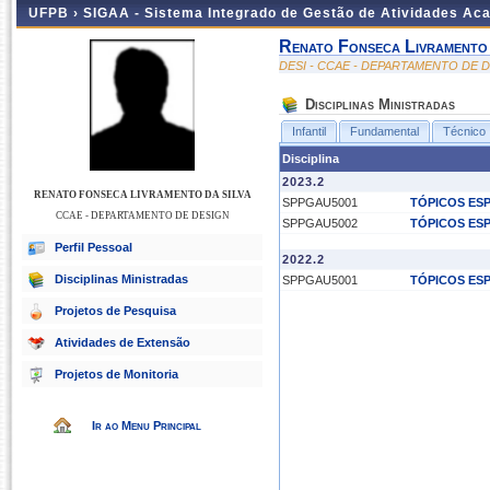
UFPB ›
SIGAA - Sistema Integrado de Gestão de Atividades Ac
Renato Fonseca Livramento
DESI - CCAE - DEPARTAMENTO DE 
Disciplinas Ministradas
Infantil
Fundamental
Técnico
Disciplina
2023.2
RENATO FONSECA LIVRAMENTO DA SILVA
SPPGAU5001
TÓPICOS ESP
CCAE - DEPARTAMENTO DE DESIGN
SPPGAU5002
TÓPICOS ESP
Perfil Pessoal
2022.2
Disciplinas Ministradas
SPPGAU5001
TÓPICOS ESP
Projetos de Pesquisa
Atividades de Extensão
Projetos de Monitoria
Ir ao Menu Principal