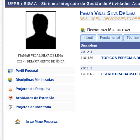
UFPB ›
SIGAA - Sistema Integrado de Gestão de Atividades Ac
Itamar Vidal Silva De Lima
DFIS - CCEN - DEPARTAMENTO DE F
Disciplinas Ministradas
Infantil
Fundamental
Técnico
Disciplina
2012.1
ITAMAR VIDAL SILVA DE LIMA
1101136
TÓPICOS ESPECIAIS D
CCEN - DEPARTAMENTO DE FÍSICA
2011.2
Perfil Pessoal
1701148
ESTRUTURA DA MATE
Disciplinas Ministradas
Projetos de Pesquisa
Atividades de Extensão
Projetos de Monitoria
Ir ao Menu Principal