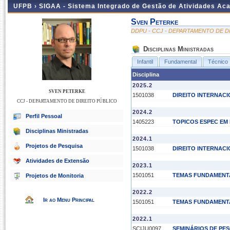
UFPB ›
SIGAA - Sistema Integrado de Gestão de Atividades Ac
Sven Peterke
DDPU - CCJ - DEPARTAMENTO DE D
Disciplinas Ministradas
Infantil
Fundamental
Técnico
Disciplina
2025.2
SVEN PETERKE
1501038
DIREITO INTERNAC
CCJ - DEPARTAMENTO DE DIREITO PÚBLICO
2024.2
Perfil Pessoal
1405223
TOPICOS ESPEC EM 
Disciplinas Ministradas
2024.1
Projetos de Pesquisa
1501038
DIREITO INTERNAC
Atividades de Extensão
2023.1
1501051
TEMAS FUNDAMENTA
Projetos de Monitoria
2022.2
Ir ao Menu Principal
1501051
TEMAS FUNDAMENTA
2022.1
SCIJU0097
SEMINÁRIOS DE PE