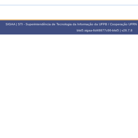
SIGAA | STI - Superintendência de Tecnologia da Informação da UFPB / Cooperação UFRN 
blst5.sigaa-6d48877c66-blst5 |
v26.7.8