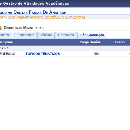
de Gestão de Atividades Acadêmicas
uciana Dantas Farias De Andrade
FPT - CCS - DEPARTAMENTO DE CIÊNCIAS BIOMÉDICAS
Disciplinas Ministradas
Infantil
Fundamental
Técnico
Graduação
Pós-Graduação
isciplina
Carga Horária
Horário
025.1
ENFE0112
TÓPICOS TEMÁTICOS
45h