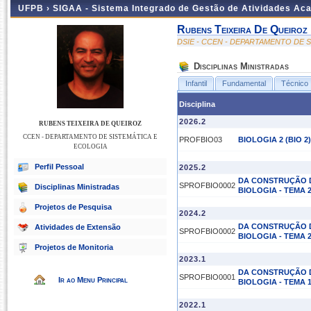
UFPB ›
SIGAA - Sistema Integrado de Gestão de Atividades Ac
Rubens Teixeira De Queiroz
DSIE - CCEN - DEPARTAMENTO DE 
Disciplinas Ministradas
Infantil
Fundamental
Técnico
Disciplina
2026.2
RUBENS TEIXEIRA DE QUEIROZ
CCEN - DEPARTAMENTO DE SISTEMÁTICA E
PROFBIO03
BIOLOGIA 2 (BIO 2)
ECOLOGIA
Perfil Pessoal
2025.2
DA CONSTRUÇÃO D
SPROFBIO0002
Disciplinas Ministradas
BIOLOGIA - TEMA 
Projetos de Pesquisa
2024.2
DA CONSTRUÇÃO D
Atividades de Extensão
SPROFBIO0002
BIOLOGIA - TEMA 
Projetos de Monitoria
2023.1
DA CONSTRUÇÃO D
SPROFBIO0001
Ir ao Menu Principal
BIOLOGIA - TEMA 
2022.1