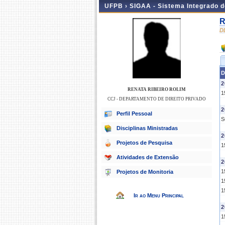
UFPB ›
SIGAA - Sistema Integrado 
R
D
D
2
RENATA RIBEIRO ROLIM
1
CCJ - DEPARTAMENTO DE DIREITO PRIVADO
2
Perfil Pessoal
S
Disciplinas Ministradas
2
Projetos de Pesquisa
1
Atividades de Extensão
2
1
Projetos de Monitoria
1
1
Ir ao Menu Principal
2
1