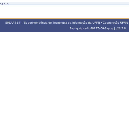
012.2
501045
TEMAS FUNDAMENTAIS DE DIREITO I
501061
TEORIA CRÍTICA DA CIDADANIA
501069
TEMAS FUNDAMENTAIS DE DIREITO I
SIGAA | STI - Superintendência de Tecnologia da Informação da UFPB / Cooperação UFRN 
501069
TEMAS FUNDAMENTAIS DE DIREITO I
2vpdq.sigaa-6d48877c66-2vpdq |
v26.7.8
011.2
501061
TEORIA CRÍTICA DA CIDADANIA
501061
TEORIA CRÍTICA DA CIDADANIA
010.2
501071
TEMAS FUNDAMENTAIS DE DIREITO III
009.2
405223
TOPICOS ESPEC EM DIREIROS HUMANOS II
501049
TEMAS FUNDAMENTAIS DE DIREITO II