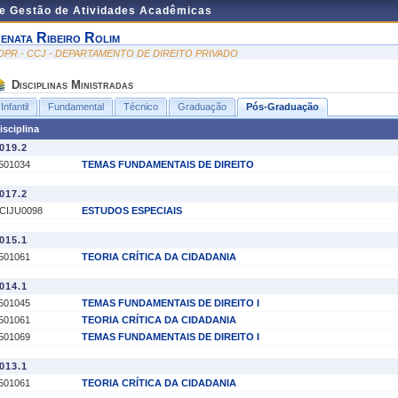
de Gestão de Atividades Acadêmicas
enata Ribeiro Rolim
DPR - CCJ - DEPARTAMENTO DE DIREITO PRIVADO
Disciplinas Ministradas
Infantil
Fundamental
Técnico
Graduação
Pós-Graduação
isciplina
019.2
501034
TEMAS FUNDAMENTAIS DE DIREITO
017.2
CIJU0098
ESTUDOS ESPECIAIS
015.1
501061
TEORIA CRÍTICA DA CIDADANIA
014.1
501045
TEMAS FUNDAMENTAIS DE DIREITO I
501061
TEORIA CRÍTICA DA CIDADANIA
501069
TEMAS FUNDAMENTAIS DE DIREITO I
013.1
501061
TEORIA CRÍTICA DA CIDADANIA