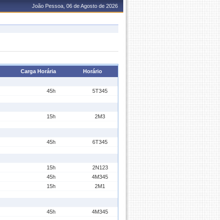
João Pessoa, 06 de Agosto de 2026
Carga Horária
Horário
45h
5T345
15h
2M3
45h
6T345
15h
2N123
45h
4M345
15h
2M1
45h
4M345