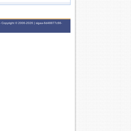
15h
6N1
45h
4M345
15h
7M12
- Copyright © 2006-2026 | sigaa-6d48877c66-
15h
6N5
45h
-
45h
-
0h
-
0h
-
0h
-