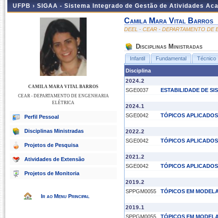
UFPB ›
SIGAA - Sistema Integrado de Gestão de Atividades Ac
Camila Mara Vital Barros
DEEL - CEAR - DEPARTAMENTO DE
Disciplinas Ministradas
Infantil
Fundamental
Técnico
Disciplina
2024.2
CAMILA MARA VITAL BARROS
SGE0037
ESTABILIDADE DE SI
CEAR - DEPARTAMENTO DE ENGENHARIA
ELÉTRICA
2024.1
SGE0042
TÓPICOS APLICADOS
Perfil Pessoal
Disciplinas Ministradas
2022.2
SGE0042
TÓPICOS APLICADOS
Projetos de Pesquisa
2021.2
Atividades de Extensão
SGE0042
TÓPICOS APLICADOS
Projetos de Monitoria
2019.2
SPPGM0055
TÓPICOS EM MODEL
Ir ao Menu Principal
2019.1
SPPGM0055
TÓPICOS EM MODEL