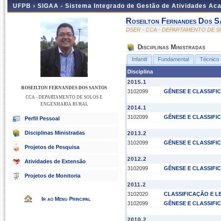
UFPB ›
SIGAA - Sistema Integrado de Gestão de Atividades Ac
Roseilton Fernandes Dos S
DSER - CCA - DEPARTAMENTO DE 
Disciplinas Ministradas
Infantil
Fundamental
Técnico
Disciplina
2015.1
ROSEILTON FERNANDES DOS SANTOS
3102099
GÊNESE E CLASSIFI
CCA - DEPARTAMENTO DE SOLOS E
ENGENHARIA RURAL
2014.1
3102099
GÊNESE E CLASSIFI
Perfil Pessoal
Disciplinas Ministradas
2013.2
3102099
GÊNESE E CLASSIFI
Projetos de Pesquisa
2012.2
Atividades de Extensão
3102099
GÊNESE E CLASSIFI
Projetos de Monitoria
2011.2
3102020
CLASSIFICAÇÃO E 
Ir ao Menu Principal
3102099
GÊNESE E CLASSIFI
2010.2