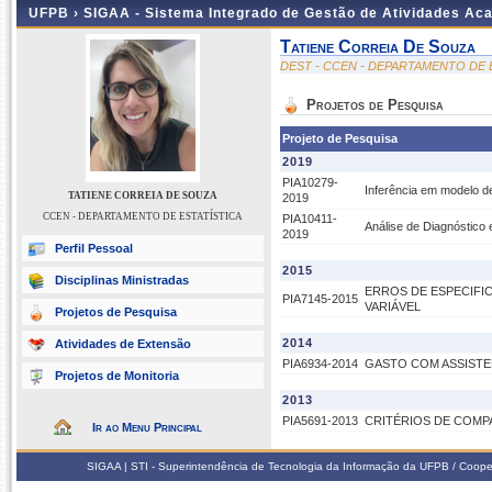
UFPB ›
SIGAA - Sistema Integrado de Gestão de Atividades Ac
Tatiene Correia De Souza
DEST - CCEN - DEPARTAMENTO DE 
Projetos de Pesquisa
Projeto de Pesquisa
2019
PIA10279-
Inferência em modelo d
TATIENE CORREIA DE SOUZA
2019
CCEN - DEPARTAMENTO DE ESTATÍSTICA
PIA10411-
Análise de Diagnóstico
2019
Perfil Pessoal
2015
Disciplinas Ministradas
ERROS DE ESPECIF
PIA7145-2015
VARIÁVEL
Projetos de Pesquisa
2014
Atividades de Extensão
PIA6934-2014
GASTO COM ASSISTE
Projetos de Monitoria
2013
PIA5691-2013
CRITÉRIOS DE COMP
Ir ao Menu Principal
SIGAA | STI - Superintendência de Tecnologia da Informação da UFPB / Coope