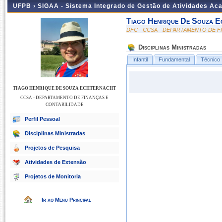
UFPB ›
SIGAA - Sistema Integrado de Gestão de Atividades Ac
Tiago Henrique De Souza E
DFC - CCSA - DEPARTAMENTO DE F
Disciplinas Ministradas
Infantil
Fundamental
Técnico
TIAGO HENRIQUE DE SOUZA ECHTERNACHT
CCSA - DEPARTAMENTO DE FINANÇAS E
CONTABILIDADE
Perfil Pessoal
Disciplinas Ministradas
Projetos de Pesquisa
Atividades de Extensão
Projetos de Monitoria
Ir ao Menu Principal