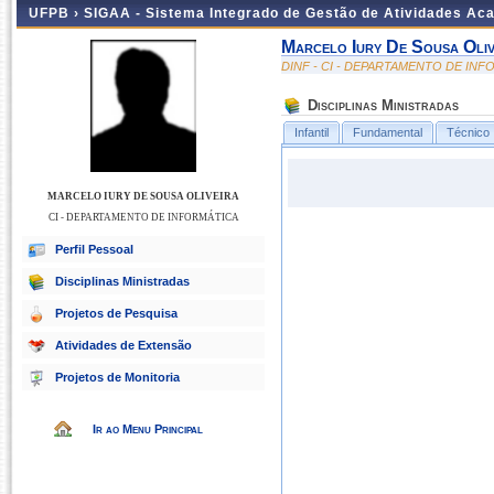
UFPB ›
SIGAA - Sistema Integrado de Gestão de Atividades Ac
Marcelo Iury De Sousa Oliv
DINF - CI - DEPARTAMENTO DE IN
Disciplinas Ministradas
Infantil
Fundamental
Técnico
MARCELO IURY DE SOUSA OLIVEIRA
CI - DEPARTAMENTO DE INFORMÁTICA
Perfil Pessoal
Disciplinas Ministradas
Projetos de Pesquisa
Atividades de Extensão
Projetos de Monitoria
Ir ao Menu Principal