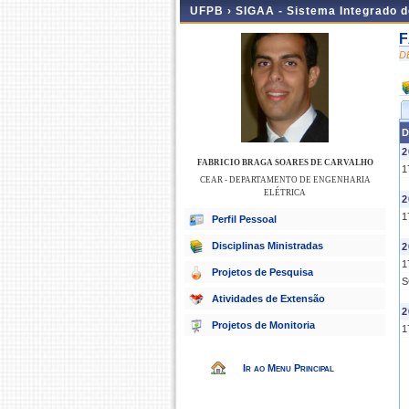
UFPB ›
SIGAA - Sistema Integrado 
F
D
D
2
FABRICIO BRAGA SOARES DE CARVALHO
1
CEAR - DEPARTAMENTO DE ENGENHARIA
ELÉTRICA
2
1
Perfil Pessoal
Disciplinas Ministradas
2
1
Projetos de Pesquisa
S
Atividades de Extensão
2
Projetos de Monitoria
1
Ir ao Menu Principal