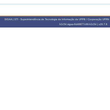
SIGAA | STI - Superintendência de Tecnologia da Informação da UFPB / Cooperação UFRN 
h2c54.sigaa-6d48877c66-h2c54 |
v26.7.8