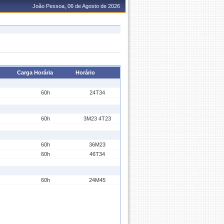
João Pessoa, 06 de Agosto de 2026
Carga Horária
Horário
60h
24T34
60h
3M23 4T23
60h
36M23
60h
46T34
60h
24M45