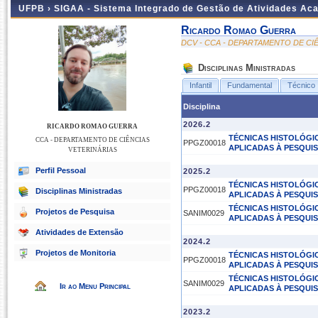
UFPB ›
SIGAA - Sistema Integrado de Gestão de Atividades Ac
Ricardo Romao Guerra
DCV - CCA - DEPARTAMENTO DE CI
Disciplinas Ministradas
Infantil
Fundamental
Técnico
Disciplina
2026.2
RICARDO ROMAO GUERRA
TÉCNICAS HISTOLÓGIC
CCA - DEPARTAMENTO DE CIÊNCIAS
PPGZ00018
APLICADAS À PESQUI
VETERINÁRIAS
Perfil Pessoal
2025.2
TÉCNICAS HISTOLÓGIC
PPGZ00018
Disciplinas Ministradas
APLICADAS À PESQUI
TÉCNICAS HISTOLÓGIC
Projetos de Pesquisa
SANIM0029
APLICADAS À PESQUI
Atividades de Extensão
2024.2
Projetos de Monitoria
TÉCNICAS HISTOLÓGIC
PPGZ00018
APLICADAS À PESQUI
TÉCNICAS HISTOLÓGIC
SANIM0029
Ir ao Menu Principal
APLICADAS À PESQUI
2023.2