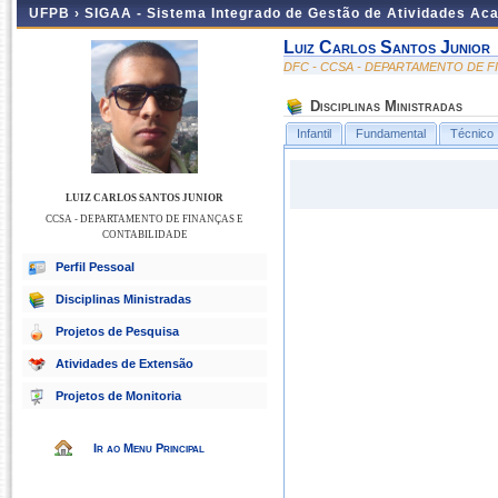
UFPB ›
SIGAA - Sistema Integrado de Gestão de Atividades Ac
Luiz Carlos Santos Junior
DFC - CCSA - DEPARTAMENTO DE F
Disciplinas Ministradas
Infantil
Fundamental
Técnico
LUIZ CARLOS SANTOS JUNIOR
CCSA - DEPARTAMENTO DE FINANÇAS E
CONTABILIDADE
Perfil Pessoal
Disciplinas Ministradas
Projetos de Pesquisa
Atividades de Extensão
Projetos de Monitoria
Ir ao Menu Principal