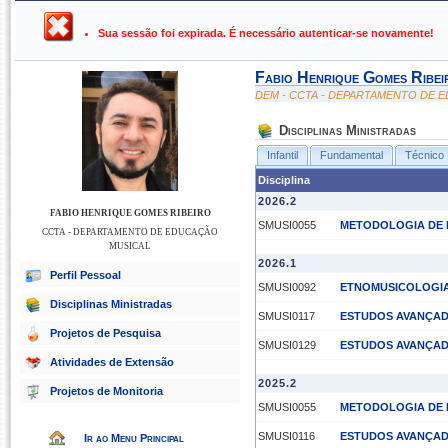
UFPB ›
SIGAA - Sistema Integrado de Gestão de Atividades Ac
Sua sessão foi expirada. É necessário autenticar-se novamente!
Fabio Henrique Gomes Ribei
DEM - CCTA - DEPARTAMENTO DE 
Disciplinas Ministradas
Infantil
Fundamental
Técnico
Disciplina
2026.2
FABIO HENRIQUE GOMES RIBEIRO
SMUSI0055
METODOLOGIA DE 
CCTA - DEPARTAMENTO DE EDUCAÇÃO
MUSICAL
2026.1
Perfil Pessoal
SMUSI0092
ETNOMUSICOLOGIA 
Disciplinas Ministradas
SMUSI0117
ESTUDOS AVANÇADO
Projetos de Pesquisa
SMUSI0129
ESTUDOS AVANÇADO
Atividades de Extensão
2025.2
Projetos de Monitoria
SMUSI0055
METODOLOGIA DE 
SMUSI0116
ESTUDOS AVANÇAD
Ir ao Menu Principal