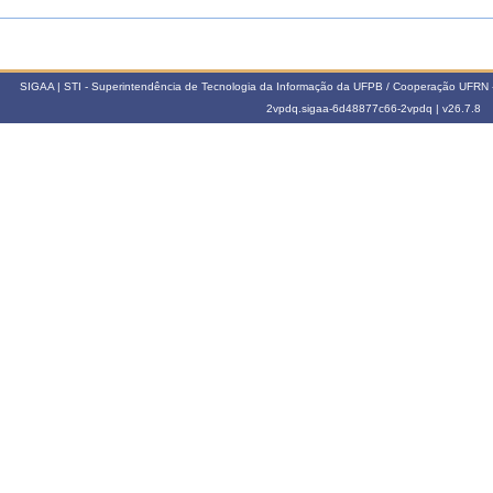
SIGAA | STI - Superintendência de Tecnologia da Informação da UFPB / Cooperação UFRN 
2vpdq.sigaa-6d48877c66-2vpdq |
v26.7.8