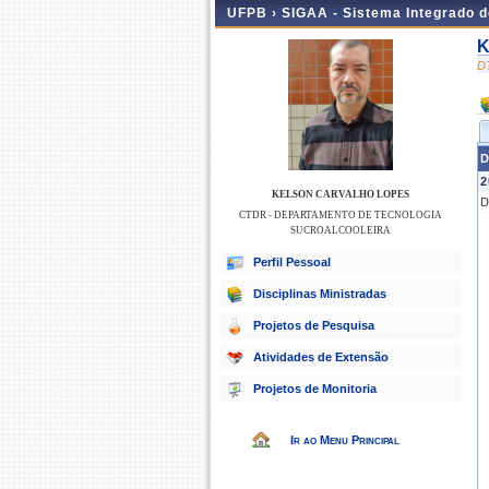
UFPB ›
SIGAA - Sistema Integrado 
K
D
D
2
KELSON CARVALHO LOPES
D
CTDR - DEPARTAMENTO DE TECNOLOGIA
SUCROALCOOLEIRA
Perfil Pessoal
Disciplinas Ministradas
Projetos de Pesquisa
Atividades de Extensão
Projetos de Monitoria
Ir ao Menu Principal