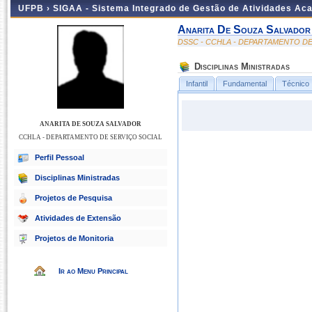
UFPB ›
SIGAA - Sistema Integrado de Gestão de Atividades Ac
Anarita De Souza Salvador
DSSC - CCHLA - DEPARTAMENTO DE
Disciplinas Ministradas
Infantil
Fundamental
Técnico
ANARITA DE SOUZA SALVADOR
CCHLA - DEPARTAMENTO DE SERVIÇO SOCIAL
Perfil Pessoal
Disciplinas Ministradas
Projetos de Pesquisa
Atividades de Extensão
Projetos de Monitoria
Ir ao Menu Principal