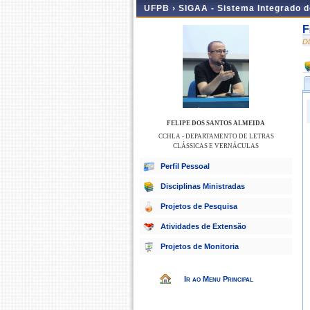
UFPB ›
SIGAA - Sistema Integrado 
F
D
FELIPE DOS SANTOS ALMEIDA
CCHLA - DEPARTAMENTO DE LETRAS
CLÁSSICAS E VERNÁCULAS
Perfil Pessoal
Disciplinas Ministradas
Projetos de Pesquisa
Atividades de Extensão
Projetos de Monitoria
Ir ao Menu Principal