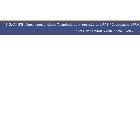
SIGAA | STI - Superintendência de Tecnologia da Informação da UFPB / Cooperação UFRN 
h2c54.sigaa-6d48877c66-h2c54 |
v26.7.8