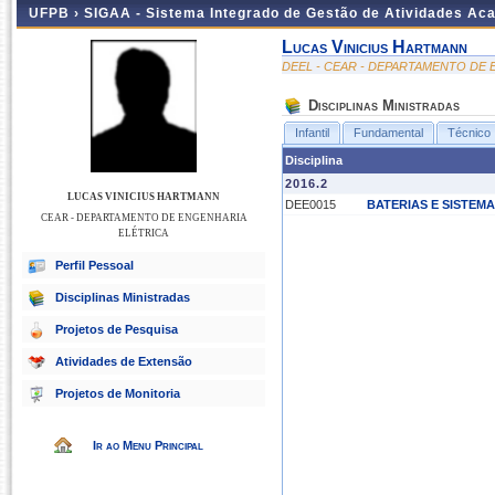
UFPB ›
SIGAA - Sistema Integrado de Gestão de Atividades Ac
Lucas Vinicius Hartmann
DEEL - CEAR - DEPARTAMENTO DE
Disciplinas Ministradas
Infantil
Fundamental
Técnico
Disciplina
2016.2
LUCAS VINICIUS HARTMANN
DEE0015
BATERIAS E SISTEM
CEAR - DEPARTAMENTO DE ENGENHARIA
ELÉTRICA
Perfil Pessoal
Disciplinas Ministradas
Projetos de Pesquisa
Atividades de Extensão
Projetos de Monitoria
Ir ao Menu Principal