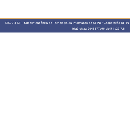
SIGAA | STI - Superintendência de Tecnologia da Informação da UFPB / Cooperação UFRN 
blst5.sigaa-6d48877c66-blst5 |
v26.7.8