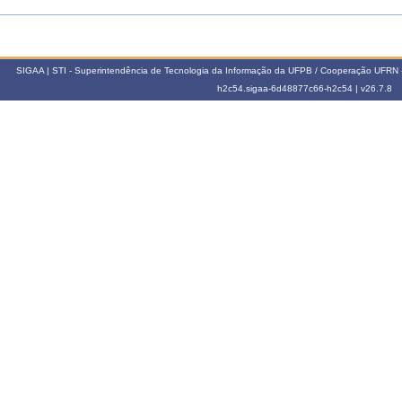
SIGAA | STI - Superintendência de Tecnologia da Informação da UFPB / Cooperação UFRN 
h2c54.sigaa-6d48877c66-h2c54 |
v26.7.8