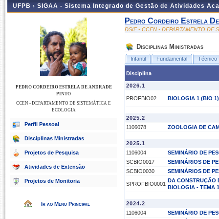
UFPB ›
SIGAA - Sistema Integrado de Gestão de Atividades Ac
Pedro Cordeiro Estrela De
DSIE - CCEN - DEPARTAMENTO DE 
Disciplinas Ministradas
Infantil
Fundamental
Técnico
Disciplina
2026.1
PEDRO CORDEIRO ESTRELA DE ANDRADE
PINTO
PROFBIO02
BIOLOGIA 1 (BIO 1)
CCEN - DEPARTAMENTO DE SISTEMÁTICA E
ECOLOGIA
2025.2
Perfil Pessoal
1106078
ZOOLOGIA DE CA
Disciplinas Ministradas
2025.1
Projetos de Pesquisa
1106004
SEMINÁRIO DE PES
SCBIO0017
SEMINÁRIOS DE PES
Atividades de Extensão
SCBIO0030
SEMINÁRIOS DE PE
DA CONSTRUÇÃO D
Projetos de Monitoria
SPROFBIO0001
BIOLOGIA - TEMA 
2024.2
Ir ao Menu Principal
1106004
SEMINÁRIO DE PES