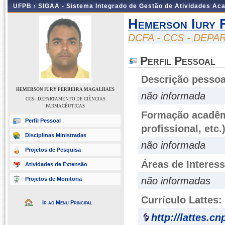
UFPB ›
SIGAA - Sistema Integrado de Gestão de Atividades Ac
Hemerson Iury 
DCFA - CCS - DEP
Perfil Pessoal
Descrição pessoa
HEMERSON IURY FERREIRA MAGALHAES
não informada
CCS - DEPARTAMENTO DE CIÊNCIAS
FARMACÊUTICAS
Formação acadêmi
Perfil Pessoal
profissional, etc.
Disciplinas Ministradas
não informada
Projetos de Pesquisa
Áreas de Interes
Atividades de Extensão
não informadas
Projetos de Monitoria
Currículo Lattes:
Ir ao Menu Principal
http://lattes.c