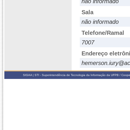
não informado
Sala
não informado
Telefone/Ramal
7007
Endereço eletrôn
hemerson.iury@ac
SIGAA | STI - Superintendência de Tecnologia da Informação da UFPB / Coope