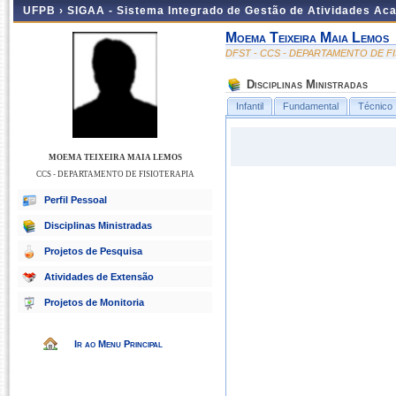
UFPB ›
SIGAA - Sistema Integrado de Gestão de Atividades Ac
Moema Teixeira Maia Lemos
DFST - CCS - DEPARTAMENTO DE F
Disciplinas Ministradas
Infantil
Fundamental
Técnico
MOEMA TEIXEIRA MAIA LEMOS
CCS - DEPARTAMENTO DE FISIOTERAPIA
Perfil Pessoal
Disciplinas Ministradas
Projetos de Pesquisa
Atividades de Extensão
Projetos de Monitoria
Ir ao Menu Principal