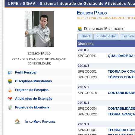
UFPB ›
SIGAA - Sistema Integrado de Gestão de Atividades Ac
Edilson Paulo
DFC - CCSA - DEPARTAMENTO DE F
Disciplinas Ministradas
Infantil
Fundamental
Técnico
Disciplina
2018.2
EDILSON PAULO
SPGCC0041
QUALIDADE DA
CCSA - DEPARTAMENTO DE FINANÇAS E
CONTABILIDADE
2016.1
SPGCC0001
TEORIA DA CON
Perfil Pessoal
SPGCC0023
TÓPICOS CONT
Disciplinas Ministradas
2015.2
Projetos de Pesquisa
SPGCC0018
CONTABILIDADE
Atividades de Extensão
2015.1
Projetos de Monitoria
SPGCC0004
CONTABILIDADE
SPGCC0022
TEORIA AVANÇA
Ir ao Menu Principal
2013.1
SPMCC0001
TEORIA DA CON