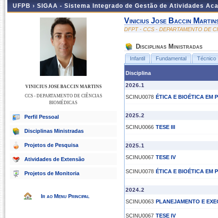
UFPB ›
SIGAA - Sistema Integrado de Gestão de Atividades Ac
Vinicius Jose Baccin Martin
DFPT - CCS - DEPARTAMENTO DE C
Disciplinas Ministradas
Infantil
Fundamental
Técnico
Disciplina
2026.1
VINICIUS JOSE BACCIN MARTINS
CCS - DEPARTAMENTO DE CIÊNCIAS
SCINU0078
ÉTICA E BIOÉTICA EM 
BIOMÉDICAS
2025.2
Perfil Pessoal
SCINU0066
TESE III
Disciplinas Ministradas
Projetos de Pesquisa
2025.1
SCINU0067
TESE IV
Atividades de Extensão
SCINU0078
ÉTICA E BIOÉTICA EM 
Projetos de Monitoria
2024.2
Ir ao Menu Principal
SCINU0063
PLANEJAMENTO E EXE
SCINU0067
TESE IV