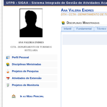
UFPB ›
SIGAA - Sistema Integrado de Gestão de Atividades Ac
Ana Valeria Endres
DTH - CCTA - DEPARTAMENTO DE T
Disciplinas Ministradas
Infantil
Fundamental
Técnico
ANA VALERIA ENDRES
CCTA - DEPARTAMENTO DE TURISMO E
HOTELARIA
Perfil Pessoal
Disciplinas Ministradas
Projetos de Pesquisa
Atividades de Extensão
Projetos de Monitoria
Ir ao Menu Principal