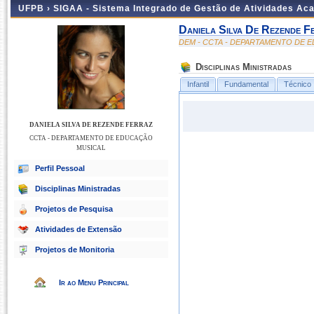
UFPB ›
SIGAA - Sistema Integrado de Gestão de Atividades Ac
Daniela Silva De Rezende F
DEM - CCTA - DEPARTAMENTO DE 
Disciplinas Ministradas
Infantil
Fundamental
Técnico
DANIELA SILVA DE REZENDE FERRAZ
CCTA - DEPARTAMENTO DE EDUCAÇÃO
MUSICAL
Perfil Pessoal
Disciplinas Ministradas
Projetos de Pesquisa
Atividades de Extensão
Projetos de Monitoria
Ir ao Menu Principal