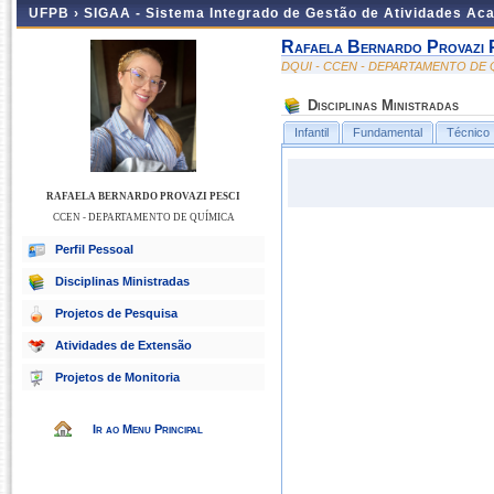
UFPB ›
SIGAA - Sistema Integrado de Gestão de Atividades Ac
Rafaela Bernardo Provazi 
DQUI - CCEN - DEPARTAMENTO DE 
Disciplinas Ministradas
Infantil
Fundamental
Técnico
RAFAELA BERNARDO PROVAZI PESCI
CCEN - DEPARTAMENTO DE QUÍMICA
Perfil Pessoal
Disciplinas Ministradas
Projetos de Pesquisa
Atividades de Extensão
Projetos de Monitoria
Ir ao Menu Principal