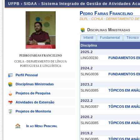
UFPB ›
SIGAA - Sistema Integrado de Gestão de Atividades Ac
Pedro Farias Francelino
DLPL - CCHLA - DEPARTAMENTO DE
Disciplinas Ministradas
Infantil
Fundamental
Técnico
Disciplina
2025.2
PEDRO FARIAS FRANCELINO
LING00230
FUNDAMENTOS EM
CCHLA - DEPARTAMENTO DE LÍNGUA
PORTUGUESA E LINGUÍSTICA
2024.2
SLING0036
FUNDAMENTOS EM
Perfil Pessoal
Disciplinas Ministradas
2023.2
SLING0085
TÓPICOS EM ANÁL
Projetos de Pesquisa
2022.2
Atividades de Extensão
SLING0087
TÓPICOS EM ANÁL
Projetos de Monitoria
2020.2
SLING0085
TÓPICOS EM ANÁL
Ir ao Menu Principal
2019.2
SLING0085
TÓPICOS EM ANÁL