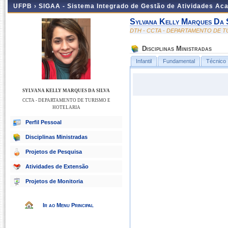
UFPB ›
SIGAA - Sistema Integrado de Gestão de Atividades Ac
Sylvana Kelly Marques Da 
DTH - CCTA - DEPARTAMENTO DE T
Disciplinas Ministradas
Infantil
Fundamental
Técnico
SYLVANA KELLY MARQUES DA SILVA
CCTA - DEPARTAMENTO DE TURISMO E
HOTELARIA
Perfil Pessoal
Disciplinas Ministradas
Projetos de Pesquisa
Atividades de Extensão
Projetos de Monitoria
Ir ao Menu Principal