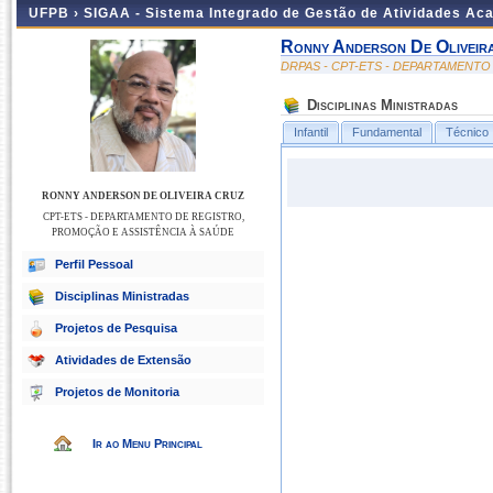
UFPB ›
SIGAA - Sistema Integrado de Gestão de Atividades Ac
Ronny Anderson De Oliveir
DRPAS - CPT-ETS - DEPARTAMENTO
Disciplinas Ministradas
Infantil
Fundamental
Técnico
RONNY ANDERSON DE OLIVEIRA CRUZ
CPT-ETS - DEPARTAMENTO DE REGISTRO,
PROMOÇÃO E ASSISTÊNCIA À SAÚDE
Perfil Pessoal
Disciplinas Ministradas
Projetos de Pesquisa
Atividades de Extensão
Projetos de Monitoria
Ir ao Menu Principal