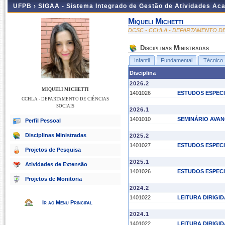
UFPB ›
SIGAA - Sistema Integrado de Gestão de Atividades Ac
Miqueli Michetti
DCSC - CCHLA - DEPARTAMENTO DE
Disciplinas Ministradas
Infantil
Fundamental
Técnico
Disciplina
2026.2
MIQUELI MICHETTI
1401026
ESTUDOS ESPECIA
CCHLA - DEPARTAMENTO DE CIÊNCIAS
SOCIAIS
2026.1
1401010
SEMINÁRIO AVAN
Perfil Pessoal
Disciplinas Ministradas
2025.2
1401027
ESTUDOS ESPECIA
Projetos de Pesquisa
2025.1
Atividades de Extensão
1401026
ESTUDOS ESPECIA
Projetos de Monitoria
2024.2
1401022
LEITURA DIRIGID
Ir ao Menu Principal
2024.1
1401022
LEITURA DIRIGID