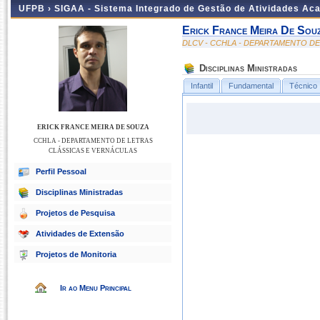
UFPB ›
SIGAA - Sistema Integrado de Gestão de Atividades Ac
Erick France Meira De Sou
DLCV - CCHLA - DEPARTAMENTO D
Disciplinas Ministradas
Infantil
Fundamental
Técnico
ERICK FRANCE MEIRA DE SOUZA
CCHLA - DEPARTAMENTO DE LETRAS
CLÁSSICAS E VERNÁCULAS
Perfil Pessoal
Disciplinas Ministradas
Projetos de Pesquisa
Atividades de Extensão
Projetos de Monitoria
Ir ao Menu Principal