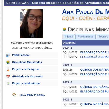
UFPB ›
SIGAA - Sistema Integrado de Gestão de Atividades Ac
Ana Paula De M
DQUI - CCEN - DE
Disciplinas Mini
Infantil
Fundamental
Técnico
Disciplina
ANA PAULA DE MELO ALVES GUEDES
2024.2
CCEN - DEPARTAMENTO DE QUÍMICA
SQUIM0127
ELABORAÇÃO DE PUB
Perfil Pessoal
SQUIM0127
ELABORAÇÃO DE PUB
Disciplinas Ministradas
2024.1
Projetos de Pesquisa
1105116
QUÍMICA DOS MATERI
SQUIM0127
ELABORAÇÃO DE PUB
Atividades de Extensão
2022.2
Projetos de Monitoria
SQUIM0088
QUÍMICA INORGÂNIC
SQUIM0127
ELABORAÇÃO DE PUB
Ir ao Menu Principal
2021.2
SQUIM0088
QUÍMICA INORGÂNIC