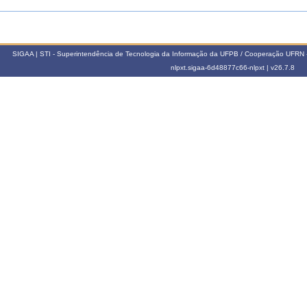
SIGAA | STI - Superintendência de Tecnologia da Informação da UFPB / Cooperação UFRN 
nlpxt.sigaa-6d48877c66-nlpxt |
v26.7.8