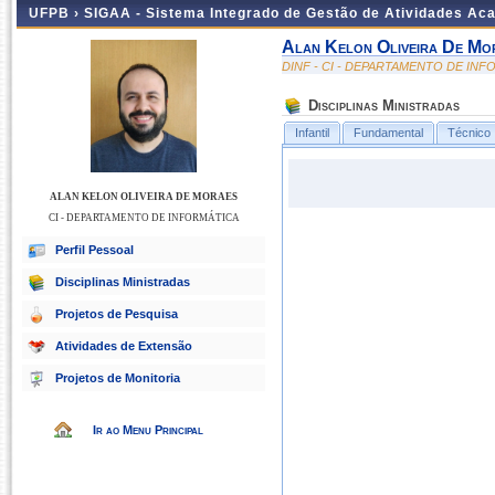
UFPB ›
SIGAA - Sistema Integrado de Gestão de Atividades Ac
Alan Kelon Oliveira De Mo
DINF - CI - DEPARTAMENTO DE IN
Disciplinas Ministradas
Infantil
Fundamental
Técnico
ALAN KELON OLIVEIRA DE MORAES
CI - DEPARTAMENTO DE INFORMÁTICA
Perfil Pessoal
Disciplinas Ministradas
Projetos de Pesquisa
Atividades de Extensão
Projetos de Monitoria
Ir ao Menu Principal