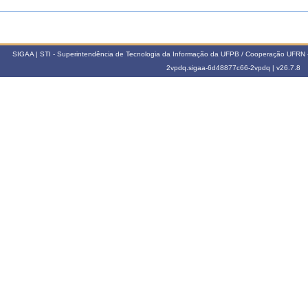
SIGAA | STI - Superintendência de Tecnologia da Informação da UFPB / Cooperação UFRN 
2vpdq.sigaa-6d48877c66-2vpdq |
v26.7.8