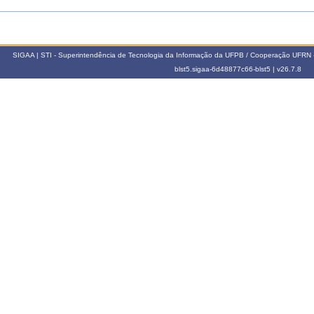
SIGAA | STI - Superintendência de Tecnologia da Informação da UFPB / Cooperação UFRN 
blst5.sigaa-6d48877c66-blst5 |
v26.7.8