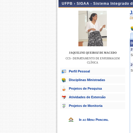
UFPB ›
SIGAA - Sistema Integrado 
J
D
D
2
JAQUELINE QUEIROZ DE MACEDO
S
CCS - DEPARTAMENTO DE ENFERMAGEM
CLÍNICA
2
S
Perfil Pessoal
Disciplinas Ministradas
Projetos de Pesquisa
Atividades de Extensão
Projetos de Monitoria
Ir ao Menu Principal