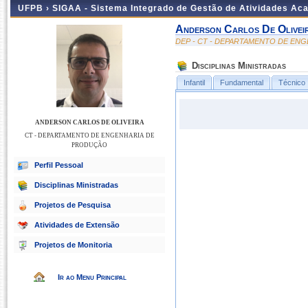
UFPB ›
SIGAA - Sistema Integrado de Gestão de Atividades Ac
Anderson Carlos De Olivei
DEP - CT - DEPARTAMENTO DE EN
Disciplinas Ministradas
Infantil
Fundamental
Técnico
ANDERSON CARLOS DE OLIVEIRA
CT - DEPARTAMENTO DE ENGENHARIA DE
PRODUÇÃO
Perfil Pessoal
Disciplinas Ministradas
Projetos de Pesquisa
Atividades de Extensão
Projetos de Monitoria
Ir ao Menu Principal