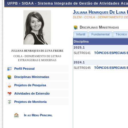
UFPB ›
SIGAA - Sistema Integrado de Gestão de Atividades Ac
Juliana Henriques De Luna 
DLEM - CCHLA - DEPARTAMENTO D
Disciplinas Ministradas
Infantil
Fundamental
Técnico
Disciplina
2025.1
JULIANA HENRIQUES DE LUNA FREIRE
SLETR0141
TÓPICOS ESPECIAIS 
CCHLA - DEPARTAMENTO DE LETRAS
ESTRANGEIRAS E MODERNAS
2024.1
SLETR0145
TÓPICOS ESPECIAIS 
Perfil Pessoal
Disciplinas Ministradas
Projetos de Pesquisa
Atividades de Extensão
Projetos de Monitoria
Ir ao Menu Principal