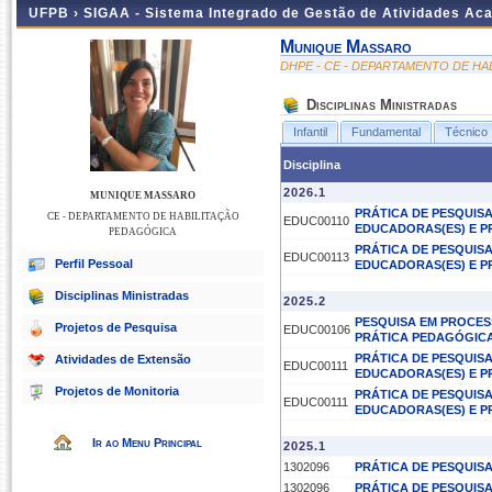
UFPB ›
SIGAA - Sistema Integrado de Gestão de Atividades Ac
Munique Massaro
DHPE - CE - DEPARTAMENTO DE H
Disciplinas Ministradas
Infantil
Fundamental
Técnico
Disciplina
2026.1
MUNIQUE MASSARO
PRÁTICA DE PESQUIS
CE - DEPARTAMENTO DE HABILITAÇÃO
EDUC00110
EDUCADORAS(ES) E P
PEDAGÓGICA
PRÁTICA DE PESQUIS
EDUC00113
Perfil Pessoal
EDUCADORAS(ES) E P
Disciplinas Ministradas
2025.2
PESQUISA EM PROCES
Projetos de Pesquisa
EDUC00106
PRÁTICA PEDAGÓGIC
PRÁTICA DE PESQUIS
Atividades de Extensão
EDUC00111
EDUCADORAS(ES) E P
Projetos de Monitoria
PRÁTICA DE PESQUIS
EDUC00111
EDUCADORAS(ES) E P
Ir ao Menu Principal
2025.1
1302096
PRÁTICA DE PESQUIS
1302096
PRÁTICA DE PESQUIS