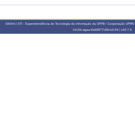
SIGAA | STI - Superintendência de Tecnologia da Informação da UFPB / Cooperação UFRN 
h2c54.sigaa-6d48877c66-h2c54 |
v26.7.8