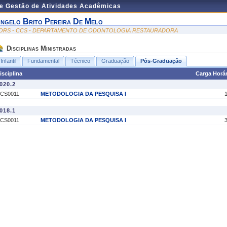
de Gestão de Atividades Acadêmicas
ngelo Brito Pereira De Melo
ORS - CCS - DEPARTAMENTO DE ODONTOLOGIA RESTAURADORA
Disciplinas Ministradas
Infantil
Fundamental
Técnico
Graduação
Pós-Graduação
isciplina
Carga Horár
020.2
CS0011
METODOLOGIA DA PESQUISA I
018.1
CS0011
METODOLOGIA DA PESQUISA I