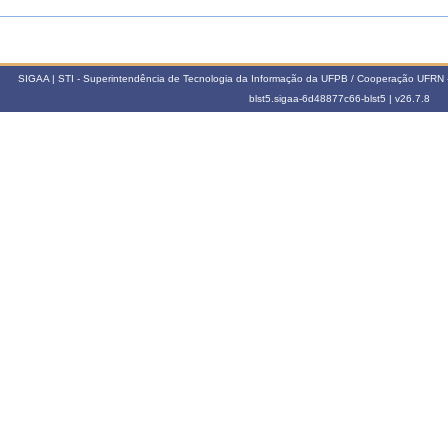
SIGAA | STI - Superintendência de Tecnologia da Informação da UFPB / Cooperação UFRN 
blst5.sigaa-6d48877c66-blst5 |
v26.7.8