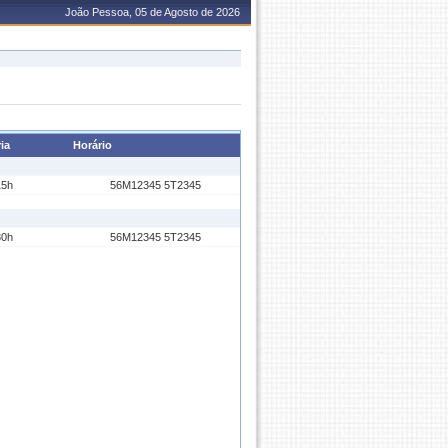
João Pessoa, 05 de Agosto de 2026
ia
Horário
15h
56M12345 5T2345
30h
56M12345 5T2345