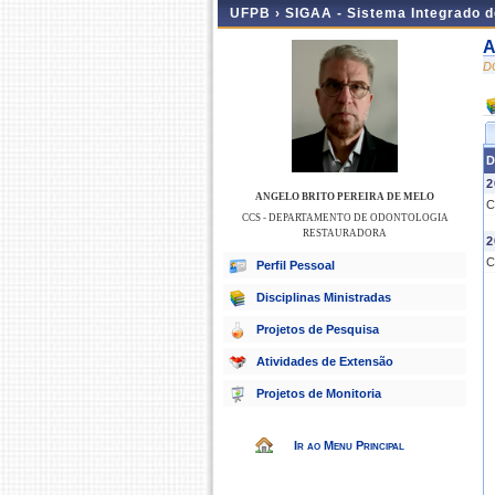
UFPB ›
SIGAA - Sistema Integrado 
A
D
D
2
ANGELO BRITO PEREIRA DE MELO
C
CCS - DEPARTAMENTO DE ODONTOLOGIA
RESTAURADORA
2
C
Perfil Pessoal
Disciplinas Ministradas
Projetos de Pesquisa
Atividades de Extensão
Projetos de Monitoria
Ir ao Menu Principal