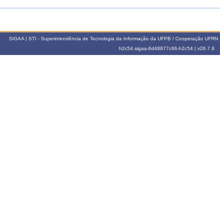
SIGAA | STI - Superintendência de Tecnologia da Informação da UFPB / Cooperação UFRN 
h2c54.sigaa-6d48877c66-h2c54 |
v26.7.8