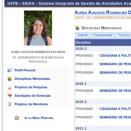
UFPB ›
SIGAA - Sistema Integrado de Gestão de Atividades Ac
Aurea Augusta Rodrigues 
DHPE - CE - DEPARTAMENTO DE H
Disciplinas Ministradas
Infantil
Fundamental
Técnico
Disciplina
2026.2
AUREA AUGUSTA RODRIGUES DA MATA
PPDH00002
CIDADANIA E POLÍ
CE - DEPARTAMENTO DE HABILITAÇÃO
PEDAGÓGICA
PPDH00007
SEMINÁRIO DE PESQ
Perfil Pessoal
PPDH00009
SEMINÁRIO DE PESQ
Disciplinas Ministradas
2026.1
Projetos de Pesquisa
PPDH00008
SEMINÁRIO DE PESQ
Atividades de Extensão
2025.2
Projetos de Monitoria
PPDH00002
CIDADANIA E POLÍ
PPDH00007
SEMINÁRIO DE PESQ
Ir ao Menu Principal
2021.1