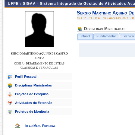
UFPB ›
SIGAA - Sistema Integrado de Gestão de Atividades Ac
Sergio Martinho Aquino De
DLCV - CCHLA - DEPARTAMENTO D
Disciplinas Ministradas
Infantil
Fundamental
Técnico
SERGIO MARTINHO AQUINO DE CASTRO
PINTO
CCHLA - DEPARTAMENTO DE LETRAS
CLÁSSICAS E VERNÁCULAS
Perfil Pessoal
Disciplinas Ministradas
Projetos de Pesquisa
Atividades de Extensão
Projetos de Monitoria
Ir ao Menu Principal